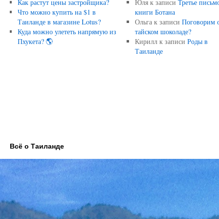
Как растут цены застройщика?
Юля
к записи
Третье письм
Что можно купить на $1 в
книги Ботана
Таиланде в магазине Lotus?
Ольга
к записи
Поговорим 
Куда можно улететь напрямую из
тайском шоколаде?
Пхукета? 🌎
Кирилл
к записи
Роды в
Таиланде
Всё о Таиланде