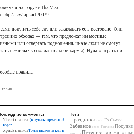
ждаемый на форуме ThaiVisa:
dex.php?showtopic=170079
 сами покупать себе еду или заказывать ее в ресторане. Они
утренних обходах — тем, что предложат им местные
ризными или отвергать подношения, иначе люди не смогут
ботать немножечко положительной кармы). Нужно играть по
 особые правила:
ентария
Последние комменты
Теги
Праздники
Vincent
к записи
Где купить нормальный
Ко Самуи
цены
Забавное
кофе?
Покупки
север Таиланда
Agenda
к записи
Третье письмо из книги
Путешествия
животны
фрукты