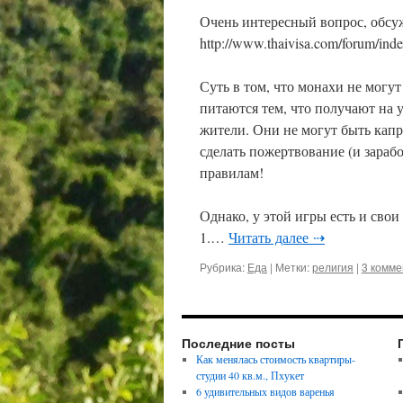
Очень интересный вопрос, обсу
http://www.thaivisa.com/forum/in
Суть в том, что монахи не могут
питаются тем, что получают на 
жители. Они не могут быть кап
сделать пожертвование (и зара
правилам!
Однако, у этой игры есть и свои
1.…
Читать далее ⇢
Рубрика:
Еда
|
Метки:
религия
|
3 комм
Последние посты
Как менялась стоимость квартиры-
студии 40 кв.м., Пхукет
6 удивительных видов варенья