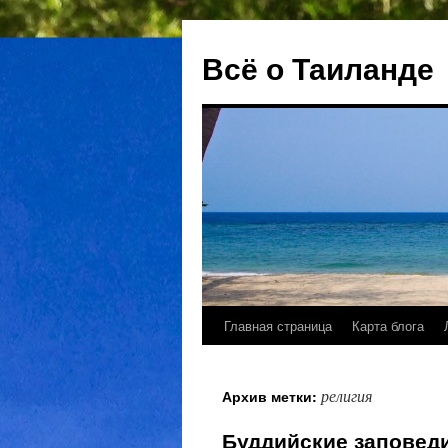
Всё о Таиланде
Главная страница
Карта блога
Перейти
к
религия
Архив метки:
содержимому
Буддийские заповед