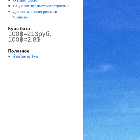
О визах просто
FAQ с самыми частыми вопросами
Для тех, кто хочет рожать в
Чиангмае
Курс бата
100฿=213руб.
100฿=2,8$
Полезное
ช็อกโกแลตไทย