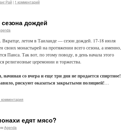
анг Рай
|
1 комментарий
 сезона дождей
Agenda
ь. Вкратце, летом в Таиланде — сезон дождей. 17-18 июля
н своих монастырей на протяжении всего сезона, а именно,
тся Панса. Так вот, по этому поводу, в день начала этого
ся религиозные церемонии и торжества.
, начиная со вчера и еще три дня не продается спиртное!
равило, рискуют оказаться закрытыми полицией!
…
3 комментария
монахи едят мясо?
ом
Agenda