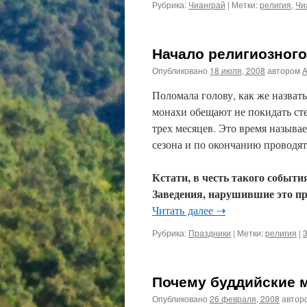
Рубрика:
Чианграй
|
Метки:
религия
,
Чи
Начало религиозного
Опубликовано
18 июля, 2008
автором
Поломала голову, как же назват
монахи обещают не покидать сте
трех месяцев. Это время называе
сезона и по окончанию проводят
Кстати, в честь такого события
Заведения, нарушившие это п
Читать далее ⇢
Рубрика:
Праздники
|
Метки:
религия
|
Почему буддийские 
Опубликовано
26 февраля, 2008
автор