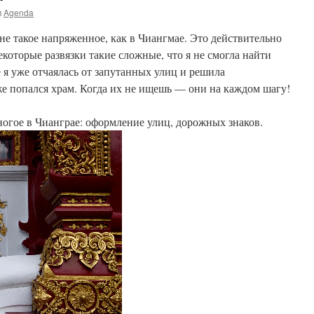
м
Agenda
 не такое напряженное, как в Чиангмае. Это действительно
 некоторые развязки такие сложные, что я не смогла найти
е я уже отчаялась от запутанных улиц и решила
же попался храм. Когда их не ищешь — они на каждом шагу!
огое в Чианграе: оформление улиц, дорожных знаков.