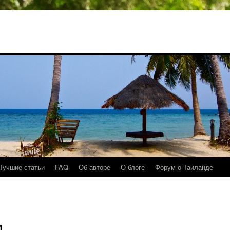
Лучшие статьи
FAQ
Об авторе
О блоге
Форум о Таиланде
и