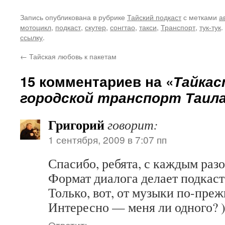
Запись опубликована в рубрике
Тайский подкаст
с метками
а
мотоцикл
,
подкаст
,
скутер
,
сонгтао
,
такси
,
Транспорт
,
тук-тук
.
ссылку
.
←
Тайская любовь к пакетам
15 комментариев на «
Тайкас
городской транспорт Таил
Григорий
говорит:
1 сентября, 2009 в 7:07 пп
Спасибо, ребята, с каждым раз
Формат диалога делает подкаст
Только, вот, от музыки по-преж
Интересно — меня ли одного? )
Ответить