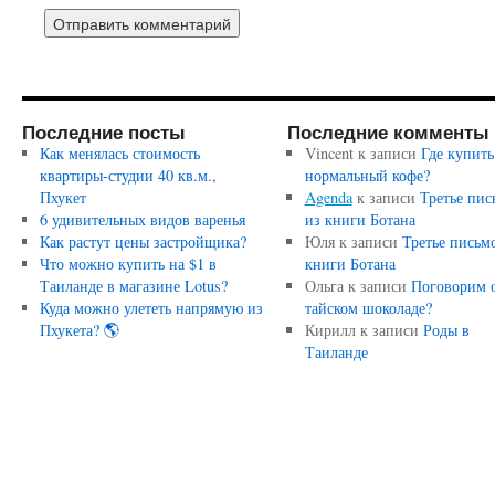
Последние посты
Последние комменты
Как менялась стоимость
Vincent
к записи
Где купить
квартиры-студии 40 кв.м.,
нормальный кофе?
Пхукет
Agenda
к записи
Третье пис
6 удивительных видов варенья
из книги Ботана
Как растут цены застройщика?
Юля
к записи
Третье письм
Что можно купить на $1 в
книги Ботана
Таиланде в магазине Lotus?
Ольга
к записи
Поговорим 
Куда можно улететь напрямую из
тайском шоколаде?
Пхукета? 🌎
Кирилл
к записи
Роды в
Таиланде